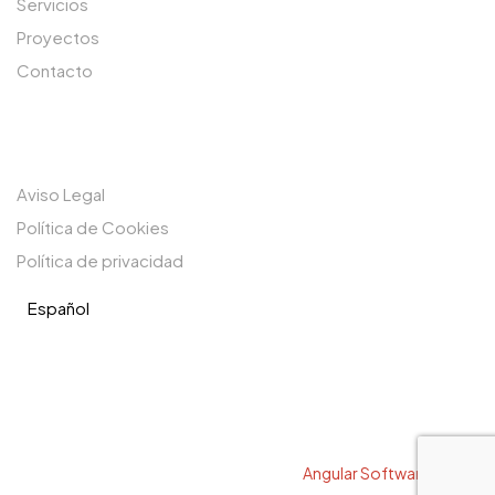
Servicios
Proyectos
Contacto
LEGAL
Aviso Legal
Política de Cookies
Política de privacidad
Español
Carpintería Ramón Torres 2026 © Copyright. Todos los
derechos reservados. Diseño por
Angular Software.